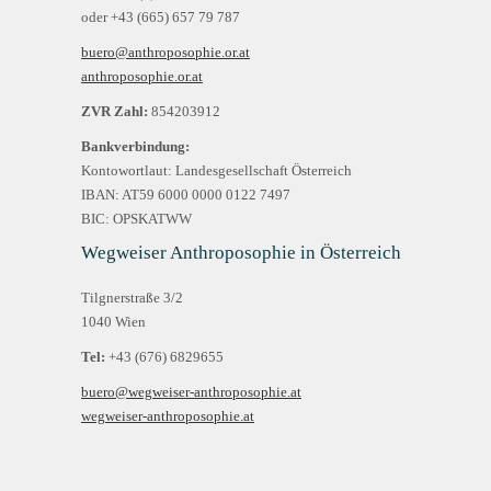
oder +43 (665) 657 79 787
buero@anthroposophie.or.at
anthroposophie.or.at
ZVR Zahl:
854203912
Bankverbindung:
Kontowortlaut: Landesgesellschaft Österreich
IBAN: AT59 6000 0000 0122 7497
BIC: OPSKATWW
Wegweiser Anthroposophie in Österreich
Tilgnerstraße 3/2
1040 Wien
Tel:
+43 (676) 6829655
buero@wegweiser-anthroposophie.at
wegweiser-anthroposophie.at