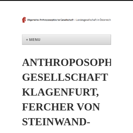
Menü
Weiter zum Inhalt
+ MENU
ANTHROPOSOPHISC
GESELLSCHAFT
KLAGENFURT,
FERCHER VON
STEINWAND-