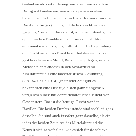
Gedanken als Zeitforderung wird das Thema auch in
Bezug auf Pandemien, wie wir sie gerade erleben,
beleuchtet. Da finden wir zwei klare Hinweise was die
Bazillen (Erreger) noch gefährlicher macht, wenn sie
„gepflegt“ werden. Das eine ist, wenn man ständig bei
epidemischen Krankheiten die Krankheitsbilder
aufnimmt und einzig angefüllt ist mit der Empfindung
der Furcht vor dieser Krankheit. Und das Zweite: es
gibt kein besseres Mittel, Bazillen zu pflegen, wenn der
Mensch nichts anderes in den Schlafzustand
hineinnimmt als eine materialistische Gesinnung.
(GA154, 05.05.1914) „In unserer Zeit gibt es
bekanntlich eine Furcht, die sich ganz sinngemäß
vergleichen lässt mit der mittelalterlichen Furcht vor
Gespenstern. Das ist die heutige Furcht vor den
Bazillen. Die beiden Furchtzustände sind sachlich ganz
dasselbe. Sie sind auch insofern ganz dasselbe, als ein
jedes der beiden Zeitalter, das Mittelalter und die
Neuzeit sich so verhalten, wie es sich für sie schickt.