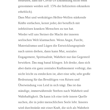
bedeuten, dass die Covid-19 Erkrankung nicht ernst
genommen werden soll. 15% der Infizierten erkranken
erheblich).
Dass Mut und werktätiges Helfen-Wollen stärkende
Kräfte entfachen, kennt jeder, der beruflich mit
infektiösen kranken Menschen zu tun hat.
Wieder will uns Steiner die Macht der inneren
seelischen Welt klarmachen. Wenn Angst, Furcht,
Materialismus und Lügen die Entwicklungsspirale
nach unten drehen, dann kann Mut, soziales
Engagement, Spiritualität, Wahrheit nur das Gegenteil
bewirken. Das mag banal klingen. Ich denke, dass sich
aber darin ein ganz zentrales Kraftmoment verbirgt, das
nicht leicht zu entdecken ist, aber eine sehr, sehr große
Bedeutung für das Bewältigen von Krisen und
Überwindung von Leid in sich trägt. Das ist das
ständige, immerwährende Streben nach Wahrheit und
Wahrhaftigkeit. Da kann ich eine tiefe innere Quelle
suchen, die in jeder menschlichen Seele lebt. Inneres
wird durchtränkt mit einer Kraft, die sich als Wahrheit