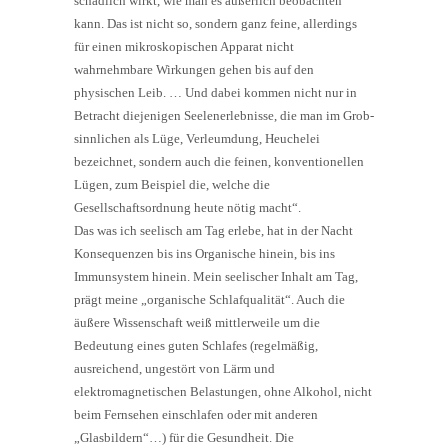
schädlich wirkt, wie man es äußerlich beobachten
kann. Das ist nicht so, sondern ganz feine, allerdings
für einen mikroskopischen Apparat nicht
wahrnehmbare Wirkungen gehen bis auf den
physischen Leib. … Und dabei kommen nicht nur in
Betracht diejenigen Seelenerlebnisse, die man im Grob-
sinnlichen als Lüge, Verleumdung, Heuchelei
bezeichnet, sondern auch die feinen, konventionellen
Lügen, zum Beispiel die, welche die
Gesellschaftsordnung heute nötig macht“.
Das was ich seelisch am Tag erlebe, hat in der Nacht
Konsequenzen bis ins Organische hinein, bis ins
Immunsystem hinein. Mein seelischer Inhalt am Tag,
prägt meine „organische Schlafqualität“. Auch die
äußere Wissenschaft weiß mittlerweile um die
Bedeutung eines guten Schlafes (regelmäßig,
ausreichend, ungestört von Lärm und
elektromagnetischen Belastungen, ohne Alkohol, nicht
beim Fernsehen einschlafen oder mit anderen
„Glasbildern“…) für die Gesundheit. Die