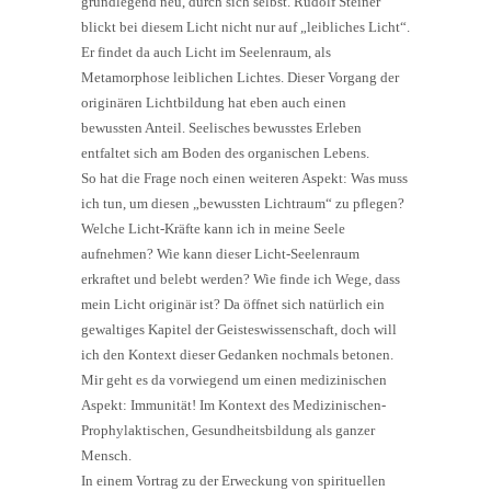
grundlegend neu, durch sich selbst. Rudolf Steiner
blickt bei diesem Licht nicht nur auf „leibliches Licht“.
Er findet da auch Licht im Seelenraum, als
Metamorphose leiblichen Lichtes. Dieser Vorgang der
originären Lichtbildung hat eben auch einen
bewussten Anteil. Seelisches bewusstes Erleben
entfaltet sich am Boden des organischen Lebens.
So hat die Frage noch einen weiteren Aspekt: Was muss
ich tun, um diesen „bewussten Lichtraum“ zu pflegen?
Welche Licht-Kräfte kann ich in meine Seele
aufnehmen? Wie kann dieser Licht-Seelenraum
erkraftet und belebt werden? Wie finde ich Wege, dass
mein Licht originär ist? Da öffnet sich natürlich ein
gewaltiges Kapitel der Geisteswissenschaft, doch will
ich den Kontext dieser Gedanken nochmals betonen.
Mir geht es da vorwiegend um einen medizinischen
Aspekt: Immunität! Im Kontext des Medizinischen-
Prophylaktischen, Gesundheitsbildung als ganzer
Mensch.
In einem Vortrag zu der Erweckung von spirituellen