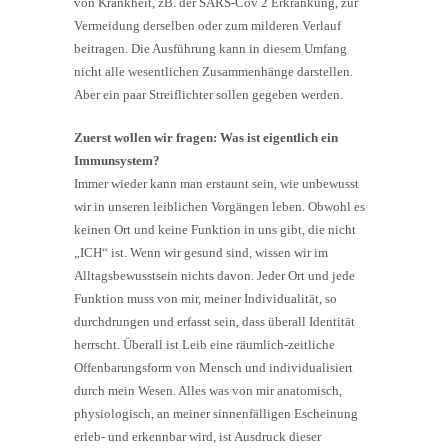
von Krankheit, zB. der SARS-Cov 2 Erkrankung, zur
Vermeidung derselben oder zum milderen Verlauf
beitragen. Die Ausführung kann in diesem Umfang
nicht alle wesentlichen Zusammenhänge darstellen.
Aber ein paar Streiflichter sollen gegeben werden.
Zuerst wollen wir fragen: Was ist eigentlich ein
Immunsystem?
Immer wieder kann man erstaunt sein, wie unbewusst
wir in unseren leiblichen Vorgängen leben. Obwohl es
keinen Ort und keine Funktion in uns gibt, die nicht
„ICH“ ist. Wenn wir gesund sind, wissen wir im
Alltagsbewusstsein nichts davon. Jeder Ort und jede
Funktion muss von mir, meiner Individualität, so
durchdrungen und erfasst sein, dass überall Identität
herrscht. Überall ist Leib eine räumlich-zeitliche
Offenbarungsform von Mensch und individualisiert
durch mein Wesen. Alles was von mir anatomisch,
physiologisch, an meiner sinnenfälligen Escheinung
erleb- und erkennbar wird, ist Ausdruck dieser