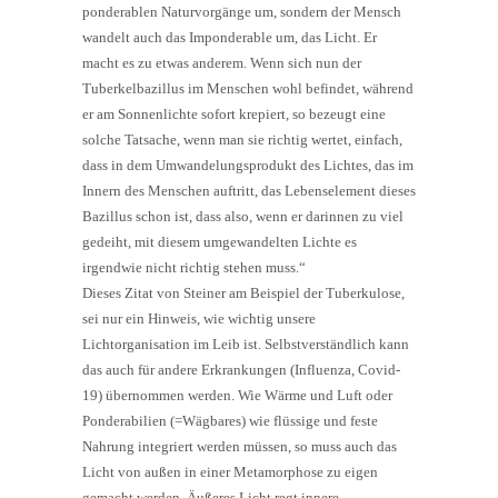
ponderablen Naturvorgänge um, sondern der Mensch
wandelt auch das Imponderable um, das Licht. Er
macht es zu etwas anderem. Wenn sich nun der
Tuberkelbazillus im Menschen wohl befindet, während
er am Sonnenlichte sofort krepiert, so bezeugt eine
solche Tatsache, wenn man sie richtig wertet, einfach,
dass in dem Umwandelungsprodukt des Lichtes, das im
Innern des Menschen auftritt, das Lebenselement dieses
Bazillus schon ist, dass also, wenn er darinnen zu viel
gedeiht, mit diesem umgewandelten Lichte es
irgendwie nicht richtig stehen muss.“
Dieses Zitat von Steiner am Beispiel der Tuberkulose,
sei nur ein Hinweis, wie wichtig unsere
Lichtorganisation im Leib ist. Selbstverständlich kann
das auch für andere Erkrankungen (Influenza, Covid-
19) übernommen werden. Wie Wärme und Luft oder
Ponderabilien (=Wägbares) wie flüssige und feste
Nahrung integriert werden müssen, so muss auch das
Licht von außen in einer Metamorphose zu eigen
gemacht werden. Äußeres Licht regt innere