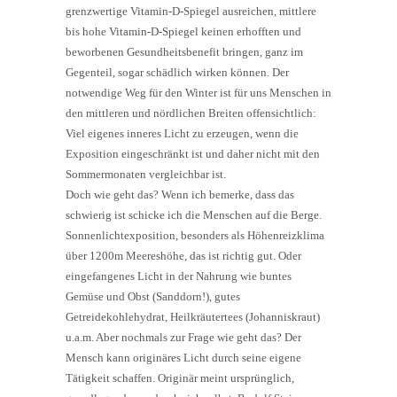
grenzwertige Vitamin-D-Spiegel ausreichen, mittlere
bis hohe Vitamin-D-Spiegel keinen erhofften und
beworbenen Gesundheitsbenefit bringen, ganz im
Gegenteil, sogar schädlich wirken können. Der
notwendige Weg für den Winter ist für uns Menschen in
den mittleren und nördlichen Breiten offensichtlich:
Viel eigenes inneres Licht zu erzeugen, wenn die
Exposition eingeschränkt ist und daher nicht mit den
Sommermonaten vergleichbar ist.
Doch wie geht das? Wenn ich bemerke, dass das
schwierig ist schicke ich die Menschen auf die Berge.
Sonnenlichtexposition, besonders als Höhenreizklima
über 1200m Meereshöhe, das ist richtig gut. Oder
eingefangenes Licht in der Nahrung wie buntes
Gemüse und Obst (Sanddorn!), gutes
Getreidekohlehydrat, Heilkräutertees (Johanniskraut)
u.a.m. Aber nochmals zur Frage wie geht das? Der
Mensch kann originäres Licht durch seine eigene
Tätigkeit schaffen. Originär meint ursprünglich,