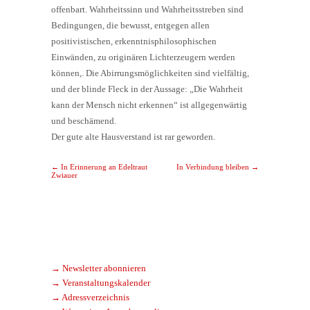
offenbart. Wahrheitssinn und Wahrheitsstreben sind
Bedingungen, die bewusst, entgegen allen
positivistischen, erkenntnisphilosophischen
Einwänden, zu originären Lichterzeugern werden
können,. Die Abirrungsmöglichkeiten sind vielfältig,
und der blinde Fleck in der Aussage: „Die Wahrheit
kann der Mensch nicht erkennen“ ist allgegenwärtig
und beschämend.
Der gute alte Hausverstand ist rar geworden.
Post navigation
←
In Erinnerung an Edeltraut
In Verbindung bleiben
→
Zwiauer
→ Newsletter abonnieren
→ Veranstaltungskalender
→ Adressverzeichnis