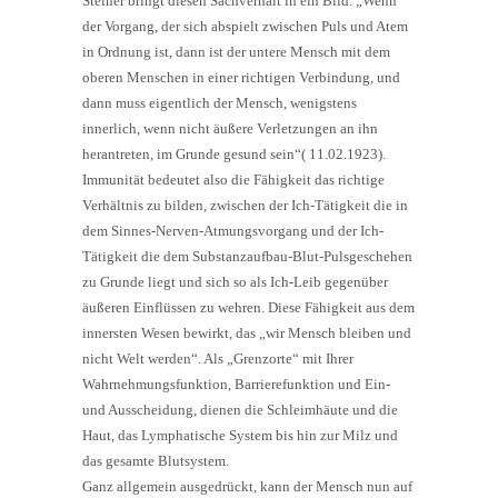
Steiner bringt diesen Sachverhalt in ein Bild. „Wenn
der Vorgang, der sich abspielt zwischen Puls und Atem
in Ordnung ist, dann ist der untere Mensch mit dem
oberen Menschen in einer richtigen Verbindung, und
dann muss eigentlich der Mensch, wenigstens
innerlich, wenn nicht äußere Verletzungen an ihn
herantreten, im Grunde gesund sein“( 11.02.1923).
Immunität bedeutet also die Fähigkeit das richtige
Verhältnis zu bilden, zwischen der Ich-Tätigkeit die in
dem Sinnes-Nerven-Atmungsvorgang und der Ich-
Tätigkeit die dem Substanzaufbau-Blut-Pulsgeschehen
zu Grunde liegt und sich so als Ich-Leib gegenüber
äußeren Einflüssen zu wehren. Diese Fähigkeit aus dem
innersten Wesen bewirkt, das „wir Mensch bleiben und
nicht Welt werden“. Als „Grenzorte“ mit Ihrer
Wahrnehmungsfunktion, Barrierefunktion und Ein-
und Ausscheidung, dienen die Schleimhäute und die
Haut, das Lymphatische System bis hin zur Milz und
das gesamte Blutsystem.
Ganz allgemein ausgedrückt, kann der Mensch nun auf