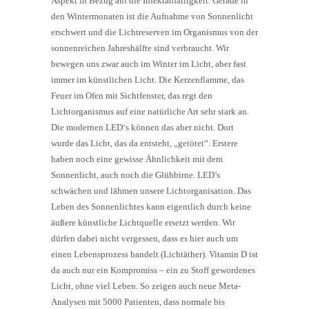
Aspekt in Bezug auf die Infektanfälligkeit. Gerade in
den Wintermonaten ist die Aufnahme von Sonnenlicht
erschwert und die Lichtreserven im Organismus von der
sonnenreichen Jahreshälfte sind verbraucht. Wir
bewegen uns zwar auch im Winter im Licht, aber fast
immer im künstlichen Licht. Die Kerzenflamme, das
Feuer im Ofen mit Sichtfenster, das regt den
Lichtorganismus auf eine natürliche Art sehr stark an.
Die modernen LED‘s können das aber nicht. Dort
wurde das Licht, das da entsteht, „getötet“. Erstere
haben noch eine gewisse Ähnlichkeit mit dem
Sonnenlicht, auch noch die Glühbirne. LED’s
schwächen und lähmen unsere Lichtorganisation. Das
Leben des Sonnenlichtes kann eigentlich durch keine
äußere künstliche Lichtquelle ersetzt werden. Wir
dürfen dabei nicht vergessen, dass es hier auch um
einen Lebensprozess handelt (Lichtäther). Vitamin D ist
da auch nur ein Kompromiss – ein zu Stoff gewordenes
Licht, ohne viel Leben. So zeigen auch neue Meta-
Analysen mit 5000 Patienten, dass normale bis