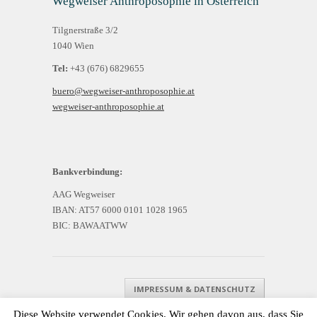
Wegweiser Anthroposophie in Österreich
Tilgnerstraße 3/2
1040 Wien
Tel:
+43 (676) 6829655
buero@wegweiser-anthroposophie.at
wegweiser-anthroposophie.at
Bankverbindung:
AAG Wegweiser
IBAN: AT57 6000 0101 1028 1965
BIC: BAWAATWW
IMPRESSUM & DATENSCHUTZ
Diese Website verwendet Cookies. Wir gehen davon aus, dass Sie