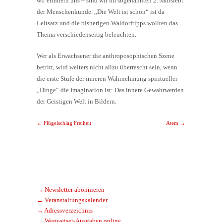
wir erinnern uns – sind wir im sogenannten 2. Jahrsiebt
der Menschenkunde. „Die Welt ist schön“ ist da
Leitsatz und die bisherigen Waldorftipps wollten das
Thema verschiedenseitig beleuchten.
Wer als Erwachsener die anthroposophischen Szene
betritt, wird weiters nicht allzu überrascht sein, wenn
die erste Stufe der inneren Wahrnehmung spiritueller
„Dinge“ die Imagination ist: Das innere Gewahrwerden
der Geistigen Welt in Bildern.
Post navigation
←
Flügelschlag Freiheit
Atem
→
→ Newsletter abonnieren
→ Veranstaltungskalender
→ Adressverzeichnis
→ Wegweiser-Ausgaben online