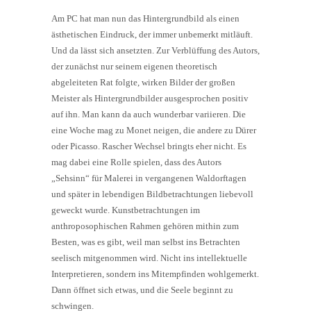
Am PC hat man nun das Hintergrundbild als einen
ästhetischen Eindruck, der immer unbemerkt mitläuft.
Und da lässt sich ansetzten. Zur Verblüffung des Autors,
der zunächst nur seinem eigenen theoretisch
abgeleiteten Rat folgte, wirken Bilder der großen
Meister als Hintergrundbilder ausgesprochen positiv
auf ihn. Man kann da auch wunderbar variieren. Die
eine Woche mag zu Monet neigen, die andere zu Dürer
oder Picasso. Rascher Wechsel bringts eher nicht. Es
mag dabei eine Rolle spielen, dass des Autors
„Sehsinn“ für Malerei in vergangenen Waldorftagen
und später in lebendigen Bildbetrachtungen liebevoll
geweckt wurde. Kunstbetrachtungen im
anthroposophischen Rahmen gehören mithin zum
Besten, was es gibt, weil man selbst ins Betrachten
seelisch mitgenommen wird. Nicht ins intellektuelle
Interpretieren, sondern ins Mitempfinden wohlgemerkt.
Dann öffnet sich etwas, und die Seele beginnt zu
schwingen.