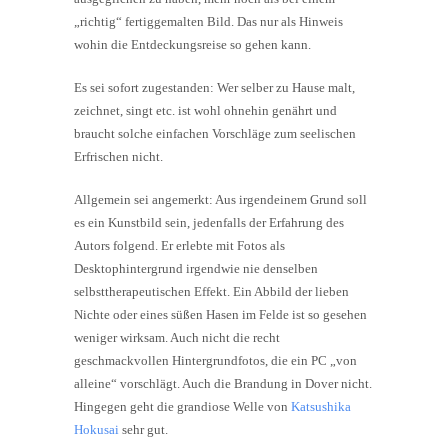
„richtig“ fertiggemalten Bild. Das nur als Hinweis
wohin die Entdeckungsreise so gehen kann.
Es sei sofort zugestanden: Wer selber zu Hause malt,
zeichnet, singt etc. ist wohl ohnehin genährt und
braucht solche einfachen Vorschläge zum seelischen
Erfrischen nicht.
Allgemein sei angemerkt: Aus irgendeinem Grund soll
es ein Kunstbild sein, jedenfalls der Erfahrung des
Autors folgend. Er erlebte mit Fotos als
Desktophintergrund irgendwie nie denselben
selbsttherapeutischen Effekt. Ein Abbild der lieben
Nichte oder eines süßen Hasen im Felde ist so gesehen
weniger wirksam. Auch nicht die recht
geschmackvollen Hintergrundfotos, die ein PC „von
alleine“ vorschlägt. Auch die Brandung in Dover nicht.
Hingegen geht die grandiose Welle von
Katsushika
Hokusai
sehr gut.