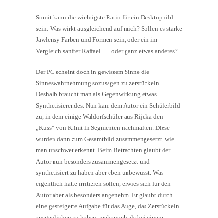
Somit kann die wichtigste Ratio für ein Desktopbild
sein: Was wirkt ausgleichend auf mich? Sollen es starke
Jawlensy Farben und Formen sein, oder ein im
Vergleich sanfter Raffael …. oder ganz etwas anderes?
Der PC scheint doch in gewissem Sinne die
Sinneswahrnehmung sozusagen zu zerstückeln.
Deshalb braucht man als Gegenwirkung etwas
Synthetisierendes. Nun kam dem Autor ein Schülerbild
zu, in dem einige Waldorfschüler aus Rijeka den
„Kuss“ von Klimt in Segmenten nachmalten. Diese
wurden dann zum Gesamtbild zusammengesetzt, wie
man unschwer erkennt. Beim Betrachten glaubt der
Autor nun besonders zusammengesetzt und
synthetisiert zu haben aber eben unbewusst. Was
eigentlich hätte irritieren sollen, erwies sich für den
Autor aber als besonders angenehm. Er glaubt durch
eine gesteigerte Aufgabe für das Auge, das Zerstückeln
ausgeglichen zu haben, mehr noch als bei einem