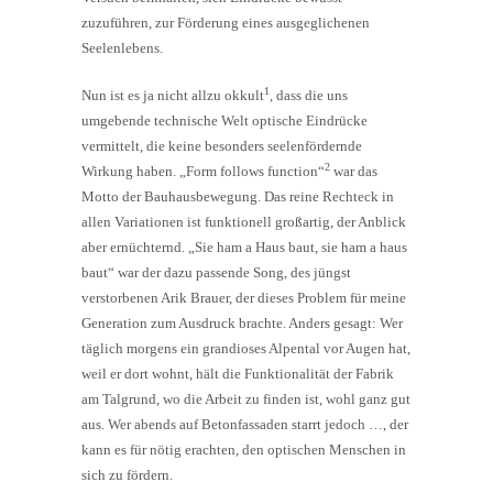
zuzuführen, zur Förderung eines ausgeglichenen
Seelenlebens.
1
Nun ist es ja nicht allzu okkult
, dass die uns
umgebende technische Welt optische Eindrücke
vermittelt, die keine besonders seelenfördernde
2
Wirkung haben. „Form follows function“
war das
Motto der Bauhausbewegung. Das reine Rechteck in
allen Variationen ist funktionell großartig, der Anblick
aber ernüchternd. „Sie ham a Haus baut, sie ham a haus
baut“ war der dazu passende Song, des jüngst
verstorbenen Arik Brauer, der dieses Problem für meine
Generation zum Ausdruck brachte. Anders gesagt: Wer
täglich morgens ein grandioses Alpental vor Augen hat,
weil er dort wohnt, hält die Funktionalität der Fabrik
am Talgrund, wo die Arbeit zu finden ist, wohl ganz gut
aus. Wer abends auf Betonfassaden starrt jedoch …, der
kann es für nötig erachten, den optischen Menschen in
sich zu fördern.