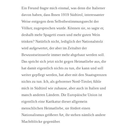
Ein Freund fragte mich einmal, was denn die Italiener
davon haben, dass Ihnen 1919 Südtirol, interessanter
Weise entgegen dem Selbstbestimmungsrecht der
Völker, zugesprochen wurde. Können sie, so sagte er,
deshalb mehr Spagetti essen und mehr guten Wein
trinken? Natürlich nicht, lediglich der Nationalstolz
wird aufgewertet, der aber im Zeitalter der
Bewusstseinsseele immer mehr abgebaut werden soll.
Das spricht sich jetzt nicht gegen Heimatliebe aus, die
hat damit eigentlich nichts zu tun, die kann und soll
weiter gepflegt werden, hat aber mit den Staatsgrenzen
nichts zu tun. Ich, als geborener Nord-Tiroler, fühle
mich in Südtirol wie zuhause, aber auch in Italien und
manch anderen Ländern. Die Europäische Union ist
eigentlich eine Karikatur dieser allgemein
menschlichen Heimatliebe, sie fördert einen
Nationalismus größerer Art, ihr stehen nämlich andere
Machtblöcke gegenüber.