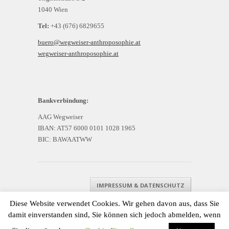
1040 Wien
Tel:
+43 (676) 6829655
buero@wegweiser-anthroposophie.at
wegweiser-anthroposophie.at
Bankverbindung:
AAG Wegweiser
IBAN: AT57 6000 0101 1028 1965
BIC: BAWAATWW
IMPRESSUM & DATENSCHUTZ
Diese Website verwendet Cookies. Wir gehen davon aus, dass Sie
damit einverstanden sind, Sie können sich jedoch abmelden, wenn
done by
JUVAVIS IT & Consulting