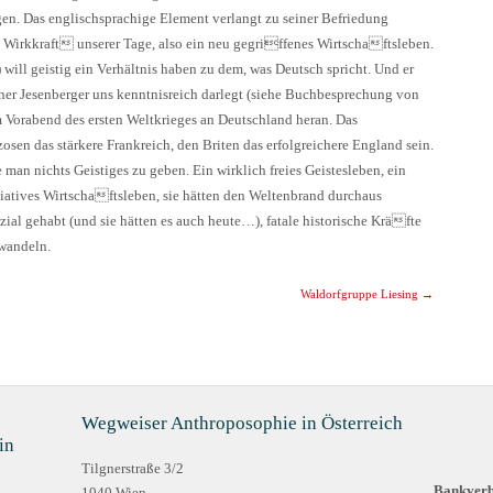
agen. Das englischsprachige Element verlangt zu seiner Befriedung
irkkraft unserer Tage, also ein neu gegriffenes Wirtschaftsleben.
will geistig ein Verhältnis haben zu dem, was Deutsch spricht. Und er
iner Jesenberger uns kenntnisreich darlegt (siehe Buchbesprechung von
am Vorabend des ersten Weltkrieges an Deutschland heran. Das
sen das stärkere Frankreich, den Briten das erfolgreichere England sein.
n nichts Geistiges zu geben. Ein wirklich freies Geistesleben, ein
iatives Wirtschaftsleben, sie hätten den Weltenbrand durchaus
ial gehabt (und sie hätten es auch heute…), fatale historische Kräfte
wandeln.
ion
Waldorfgruppe Liesing
→
Wegweiser Anthroposophie in Österreich
in
Tilgnerstraße 3/2
Bankverb
1040 Wien