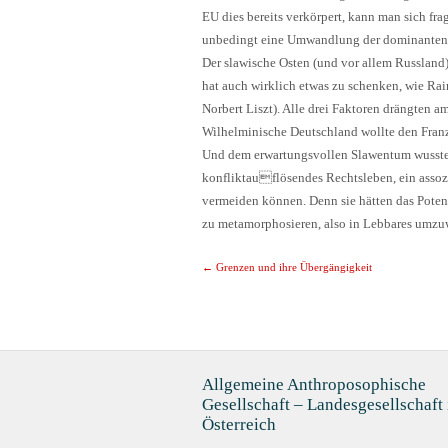
EU dies bereits verkörpert, kann man sich fr
unbedingt eine Umwandlung der dominanten W
Der slawische Osten (und vor allem Russland) 
hat auch wirklich etwas zu schenken, wie Ra
Norbert Liszt). Alle drei Faktoren drängten 
Wilhelminische Deutschland wollte den Franzo
Und dem erwartungsvollen Slawentum wusste ma
konfliktauflösendes Rechtsleben, ein assoz
vermeiden können. Denn sie hätten das Potenz
zu metamorphosieren, also in Lebbares umzu
Post navigat
←
Grenzen und ihre Übergängigkeit
Allgemeine Anthroposophische
Gesellschaft – Landesgesellschaft 
Österreich