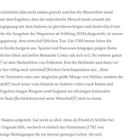
echtsleben (das nicht immer gerecht war) hat die Menschheit somit
– mit dem Ergebnis, dass der individuelle Mensch heute sowohl die
e Begegnung mit dem Anderen in gleichberechtigter und friedvoller Form.
ehe die Ausgeben des Wegweiser ab Frühling 2018) dargestellt, ist unsere
ngsprinzip, dem wirtschaftlichen Tun. Um 1500 herum leben die
en Entdeckergeist aus. Spanier und Franzosen hingegen prägen ihrem
liches Ideal auf (selbst Hernando Cortez sah sich so!). Sie erobern ganze
 ist aber Nacherleben von Früherem. Erst die Holländer und dann vor
ur See völlig nach wirtschaftlichen Gesichtspunkten aus. „Rule
icht Territorien oder eine möglichst große Menge von Wellen, sondern die
läuft noch heute vom Atlantik an Arabien vorbei nach Indien und
ls Ergebnis langen Ringens wird England zur alleinigen kolonialen
in Staat (Rechtsleben) und seine Wirtschaft sind zu einem
taaten aufgeteilt. Gar nicht so übel, denn als Friedrich Schiller bei
 Ungnade fällt, wechselt er einfach das Fürstentum (1782 von
tige Bedingungen für ein freieres geistiges Leben. Als sich