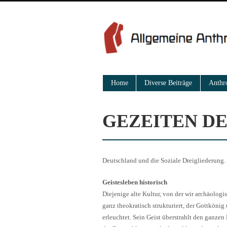
Menü
Weiter zum Inhalt
Home
Diverse Beiträge
Anthr
GEZEITEN D
Deutschland und die Soziale Dreigliederung
Geistesleben historisch
Diejenige alte Kultur, von der wir archäologis
ganz theokratisch strukturiert, der Gottkönig
erleuchtet. Sein Geist überstrahlt den ganzen 