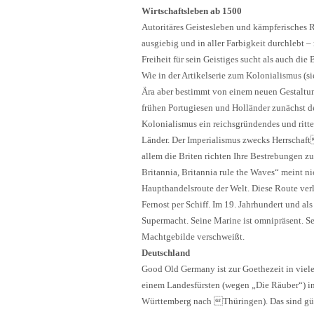
Wirtschaftsleben ab 1500
Autoritäres Geistesleben und kämpferisches R
ausgiebig und in aller Farbigkeit durchlebt 
Freiheit für sein Geistiges sucht als auch di
Wie in der Artikelserie zum Kolonialismus (si
Ära aber bestimmt von einem neuen Gestaltu
frühen Portugiesen und Holländer zunächst d
Kolonialismus ein reichsgründendes und ritter
Länder. Der Imperialismus zwecks Herrschaft
allem die Briten richten Ihre Bestrebungen z
Britannia, Britannia rule the Waves“ meint n
Haupthandelsroute der Welt. Diese Route ver
Fernost per Schiff. Im 19. Jahrhundert und a
Supermacht. Seine Marine ist omnipräsent. Se
Machtgebilde verschweißt.
Deutschland
Good Old Germany ist zur Goethezeit in viele S
einem Landesfürsten (wegen „Die Räuber“) in
Württemberg nach Thüringen). Das sind güns