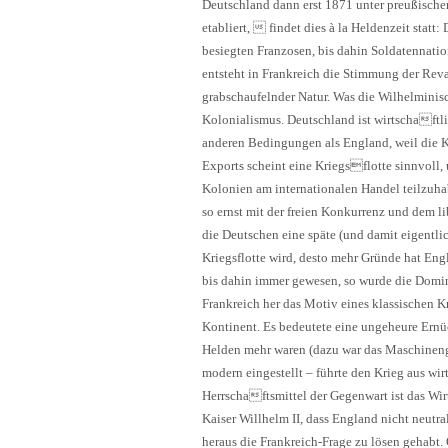
Deutschland dann erst 1871 unter preußische
etabliert,  findet dies à la Heldenzeit statt
besiegten Franzosen, bis dahin Soldatennatio
entsteht in Frankreich die Stimmung der Reva
grabschaufelnder Natur. Was die Wilhelminisch
Kolonialismus. Deutschland ist wirtschaftli
anderen Bedingungen als England, weil die K
Exports scheint eine Kriegsflotte sinnvoll,
Kolonien am internationalen Handel teilzuhab
so ernst mit der freien Konkurrenz und dem l
die Deutschen eine späte (und damit eigentli
Kriegsflotte wird, desto mehr Gründe hat Engl
bis dahin immer gewesen, so wurde die Domin
Frankreich her das Motiv eines klassischen K
Kontinent. Es bedeutete eine ungeheure Ernü
Helden mehr waren (dazu war das Maschinenge
modern eingestellt – führte den Krieg aus w
Herrschaftsmittel der Gegenwart ist das Wi
Kaiser Willhelm II, dass England nicht neutra
heraus die Frankreich-Frage zu lösen gehabt