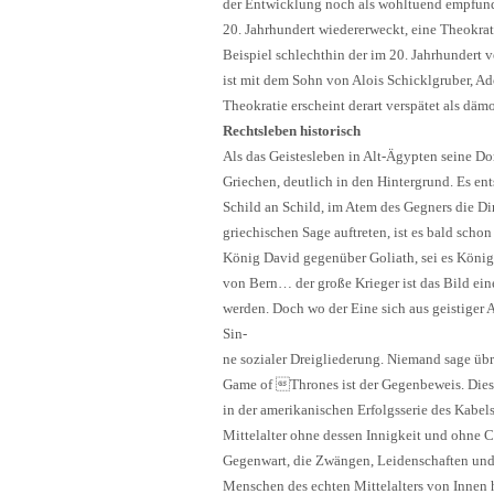
der Entwicklung noch als wohltuend empfund
20. Jahrhundert wiedererweckt, eine Theokratie
Beispiel schlechthin der im 20. Jahrhundert v
ist mit dem Sohn von Alois Schicklgruber, Ado
Theokratie erscheint derart verspätet als däm
Rechtsleben historisch
Als das Geistesleben in Alt-Ägypten seine Do
Griechen, deutlich in den Hintergrund. Es en
Schild an Schild, im Atem des Gegners die D
griechischen Sage auftreten, ist es bald scho
König David gegenüber Goliath, sei es König
von Bern… der große Krieger ist das Bild ein
werden. Doch wo der Eine sich aus geistiger A
Sin-
ne sozialer Dreigliederung. Niemand sage üb
Game of Thrones ist der Gegenbeweis. Diese
in der amerikanischen Erfolgsserie des Kabels
Mittelalter ohne dessen Innigkeit und ohne Ch
Gegenwart, die Zwängen, Leidenschaften und 
Menschen des echten Mittelalters von Innen h