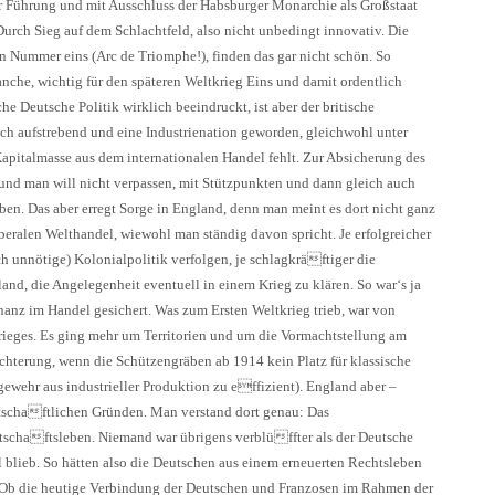
r Führung und mit Ausschluss der Habsburger Monarchie als Großstaat
: Durch Sieg auf dem Schlachtfeld, also nicht unbedingt innovativ. Die
n Nummer eins (Arc de Triomphe!), finden das gar nicht schön. So
nche, wichtig für den späteren Weltkrieg Eins und damit ordentlich
e Deutsche Politik wirklich beeindruckt, ist aber der britische
ch aufstrebend und eine Industrienation geworden, gleichwohl unter
apitalmasse aus dem internationalen Handel fehlt. Zur Absicherung des
 und man will nicht verpassen, mit Stützpunkten und dann gleich auch
en. Das aber erregt Sorge in England, denn man meint es dort nicht ganz
iberalen Welthandel, wiewohl man ständig davon spricht. Je erfolgreicher
ch unnötige) Kolonialpolitik verfolgen, je schlagkräftiger die
and, die Angelegenheit eventuell in einem Krieg zu klären. So war‘s ja
anz im Handel gesichert. Was zum Ersten Weltkrieg trieb, war von
rieges. Es ging mehr um Territorien und um die Vormachtstellung am
chterung, wenn die Schützengräben ab 1914 kein Platz für klassische
wehr aus industrieller Produktion zu effizient). England aber –
irtschaftlichen Gründen. Man verstand dort genau: Das
rtschaftsleben. Niemand war übrigens verblüffter als der Deutsche
l blieb. So hätten also die Deutschen aus einem erneuerten Rechtsleben
. Ob die heutige Verbindung der Deutschen und Franzosen im Rahmen der