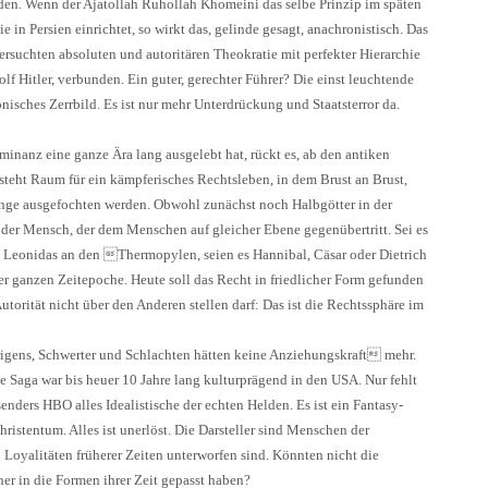
en. Wenn der Ajatollah Ruhollah Khomeini das selbe Prinzip im späten
 in Persien einrichtet, so wirkt das, gelinde gesagt, anachronistisch. Das
ersuchten absoluten und autoritären Theokratie mit perfekter Hierarchie
lf Hitler, verbunden. Ein guter, gerechter Führer? Die einst leuchtende
onisches Zerrbild. Es ist nur mehr Unterdrückung und Staatsterror da.
minanz eine ganze Ära lang ausgelebt hat, rückt es, ab den antiken
tsteht Raum für ein kämpferisches Rechtsleben, in dem Brust an Brust,
inge ausgefochten werden. Obwohl zunächst noch Halbgötter in der
n der Mensch, der dem Menschen auf gleicher Ebene gegenübertritt. Sei es
 Leonidas an den Thermopylen, seien es Hannibal, Cäsar oder Dietrich
er ganzen Zeitepoche. Heute soll das Recht in friedlicher Form gefunden
utorität nicht über den Anderen stellen darf: Das ist die Rechtssphäre im
rigens, Schwerter und Schlachten hätten keine Anziehungskraft mehr.
 Saga war bis heuer 10 Jahre lang kulturprägend in den USA. Nur fehlt
enders HBO alles Idealistische der echten Helden. Es ist ein Fantasy-
ristentum. Alles ist unerlöst. Die Darsteller sind Menschen der
Loyalitäten früherer Zeiten unterworfen sind. Könnten nicht die
er in die Formen ihrer Zeit gepasst haben?