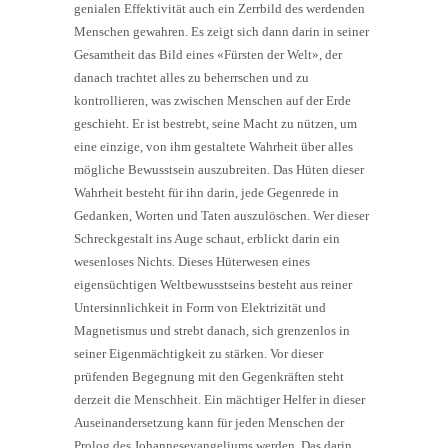
genialen Effektivität auch ein Zerrbild des werdenden
Menschen gewahren. Es zeigt sich dann darin in seiner
Gesamtheit das Bild eines «Fürsten der Welt», der
danach trachtet alles zu beherrschen und zu
kontrollieren, was zwischen Menschen auf der Erde
geschieht. Er ist bestrebt, seine Macht zu nützen, um
eine einzige, von ihm gestaltete Wahrheit über alles
mögliche Bewusstsein auszubreiten. Das Hüten dieser
Wahrheit besteht für ihn darin, jede Gegenrede in
Gedanken, Worten und Taten auszulöschen. Wer dieser
Schreckgestalt ins Auge schaut, erblickt darin ein
wesenloses Nichts. Dieses Hüterwesen eines
eigensüchtigen Weltbewusstseins besteht aus reiner
Untersinnlichkeit in Form von Elektrizität und
Magnetismus und strebt danach, sich grenzenlos in
seiner Eigenmächtigkeit zu stärken. Vor dieser
prüfenden Begegnung mit den Gegenkräften steht
derzeit die Menschheit. Ein mächtiger Helfer in dieser
Auseinandersetzung kann für jeden Menschen der
Prolog des Johannesevangeliums werden. Das darin