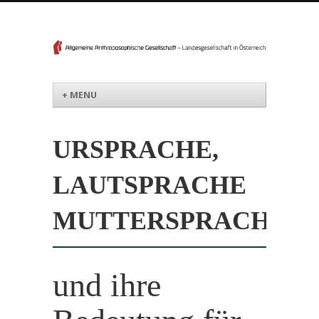
Menü
Weiter zum Inhalt
+ MENU
URSPRACHE,
LAUTSPRACHE
MUTTERSPRACHE
und ihre