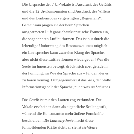
Die Ursprache der 7 Ur-Vokale ist Ausdruck des Gefühls
und die 12 Ur-Konsonanten sind Ausdruck des Willens
und des Denkens, des vergeistigten „Begreifens“.
Gemeinsam prägen sie der beim Sprechen
ausgeatmeten Luft ganz charakteristische Formen ein,
die sogenannten Luftlautformen. Das ist nur durch die
lebendige Umformung des Resonanzraumes möglich –
ein Lautsprecher kann zwar den Klang der Sprache,
aber nicht diese Luftlautformen wiedergeben! Was die
Seele im Innersten bewegt, drückt sich aber gerade in
der Formung, im W
ie
der Sprache aus – für den, der es
zu hören vermag. Demgegenüber ist das
Was
, der bloße
Informationsgehalt der Sprache, nur etwas Äußerliches.
Die
Gestik
ist mit den Lauten eng verbunden. Die
Vokale erscheinen dann als eigentliche Seelengestik,
während die Konsonanten mehr äußere Formkräfte
beschreiben. Die
Lauteurythmie
macht diese
formbildenden Kräfte sichtbar, sie ist
sichtbare