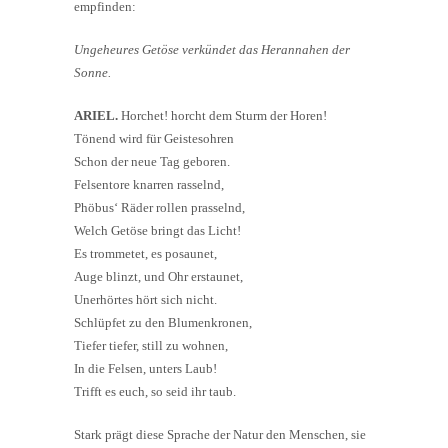
empfinden:
Ungeheures Getöse verkündet das Herannahen der
Sonne.
ARIEL.
Horchet! horcht dem Sturm der Horen!
Tönend wird für Geistesohren
Schon der neue Tag geboren.
Felsentore knarren rasselnd,
Phöbus‘ Räder rollen prasselnd,
Welch Getöse bringt das Licht!
Es trommetet, es posaunet,
Auge blinzt, und Ohr erstaunet,
Unerhörtes hört sich nicht.
Schlüpfet zu den Blumenkronen,
Tiefer tiefer, still zu wohnen,
In die Felsen, unters Laub!
Trifft es euch, so seid ihr taub.
Stark prägt diese Sprache der Natur den Menschen, sie