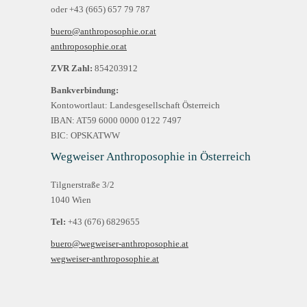
oder +43 (665) 657 79 787
buero@anthroposophie.or.at
anthroposophie.or.at
ZVR Zahl:
854203912
Bankverbindung:
Kontowortlaut: Landesgesellschaft Österreich
IBAN: AT59 6000 0000 0122 7497
BIC: OPSKATWW
Wegweiser Anthroposophie in Österreich
Tilgnerstraße 3/2
1040 Wien
Tel:
+43 (676) 6829655
buero@wegweiser-anthroposophie.at
wegweiser-anthroposophie.at