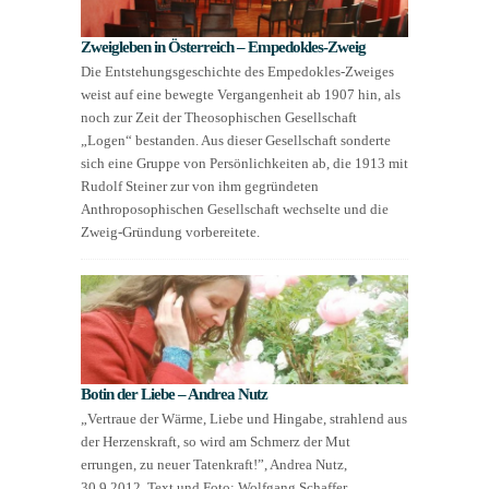
Zweigleben in Österreich – Empedokles-Zweig
Die Entstehungsgeschichte des Empedokles-Zweiges
weist auf eine bewegte Ver­gangenheit ab 1907 hin, als
noch zur Zeit der Theosophischen Gesellschaft
„Logen“ bestanden. Aus dieser Gesellschaft sonderte
sich eine Gruppe von Persönlichkeiten ab, die 1913 mit
Rudolf Steiner zur von ihm gegründeten
Anthroposophi­schen Ge­sellschaft wechselte und die
Zweig-Gründung vorbereitete.
Botin der Liebe – Andrea Nutz
„Vertraue der Wärme, Liebe und Hingabe, strahlend aus
der Herzenskraft, so wird am Schmerz der Mut
errungen, zu neuer Tatenkraft!”, Andrea Nutz,
30.9.2012. Text und Foto: Wolfgang Schaffer