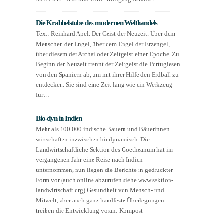
Die Krabbelstube des modernen Welthandels
Text: Reinhard Apel. Der Geist der Neuzeit. Über dem
Menschen der Engel, über dem Engel der Erzengel,
über diesem der Archai oder Zeitgeist einer Epoche. Zu
Beginn der Neuzeit trennt der Zeitgeist die Portugiesen
von den Spaniern ab, um mit ihrer Hilfe den Erdball zu
entdecken. Sie sind eine Zeit lang wie ein Werkzeug
für…
Bio-dyn in Indien
Mehr als 100 000 indische Bauern und Bäuerinnen
wirtschaften inzwischen biodynamisch. Die
Landwirtschaftliche Sektion des Goetheanum hat im
vergangenen Jahr eine Reise nach Indien
unternommen, nun liegen die Berichte in gedruckter
Form vor (auch online abzurufen siehe www.sektion-
landwirtschaft.org) Gesundheit von Mensch- und
Mitwelt, aber auch ganz handfeste Überlegungen
treiben die Entwicklung voran: Kompost-