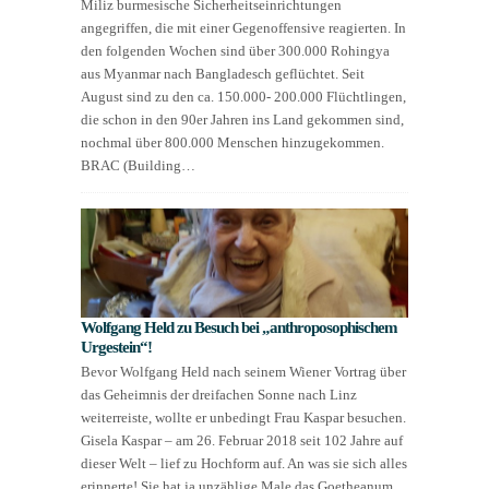
Miliz burmesische Sicherheitseinrichtungen
angegriffen, die mit einer Gegenoffensive reagierten. In
den folgenden Wochen sind über 300.000 Rohingya
aus Myanmar nach Bangladesch geflüchtet. Seit
August sind zu den ca. 150.000- 200.000 Flüchtlingen,
die schon in den 90er Jahren ins Land gekommen sind,
nochmal über 800.000 Menschen hinzugekommen.
BRAC (Building…
Wolfgang Held zu Besuch bei „anthroposophischem
Urgestein“!
Bevor Wolfgang Held nach seinem Wiener Vortrag über
das Geheimnis der dreifachen Sonne nach Linz
weiterreiste, wollte er unbedingt Frau Kaspar besuchen.
Gisela Kaspar – am 26. Februar 2018 seit 102 Jahre auf
dieser Welt – lief zu Hochform auf. An was sie sich alles
erinnerte! Sie hat ja unzählige Male das Goetheanum