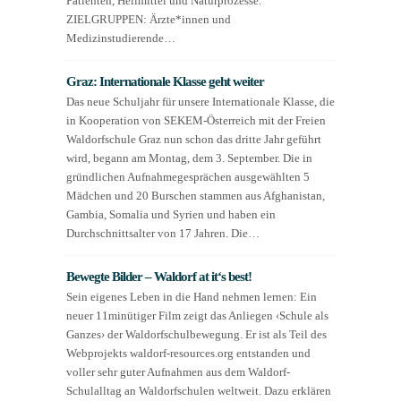
Patienten, Heilmittel und Naturprozesse.
ZIELGRUPPEN: Ärzte*innen und
Medizinstudierende…
Graz: Internationale Klasse geht weiter
Das neue Schuljahr für unsere Internationale Klasse, die
in Kooperation von SEKEM-Österreich mit der Freien
Waldorfschule Graz nun schon das dritte Jahr geführt
wird, begann am Montag, dem 3. September. Die in
gründlichen Aufnahmegesprächen ausgewählten 5
Mädchen und 20 Burschen stammen aus Afghanistan,
Gambia, Somalia und Syrien und haben ein
Durchschnittsalter von 17 Jahren. Die…
Bewegte Bilder – Waldorf at it‘s best!
Sein eigenes Leben in die Hand nehmen lernen: Ein
neuer 11minütiger Film zeigt das Anliegen ‹Schule als
Ganzes› der Waldorfschulbewegung. Er ist als Teil des
Webprojekts waldorf-resources.org entstanden und
voller sehr guter Aufnahmen aus dem Waldorf-
Schulalltag an Waldorfschulen weltweit. Dazu erklären