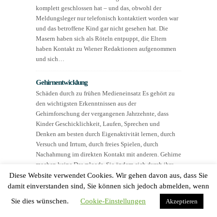
komplett geschlossen hat – und das, obwohl der
Meldungsleger nur telefonisch kontaktiert worden war
und das betroffene Kind gar nicht gesehen hat. Die
Masern haben sich als Röteln entpuppt, die Eltern
haben Kontakt zu Wiener Redaktionen aufgenommen
und sich…
Gehirnentwicklung
Schäden durch zu frühen Medieneinsatz Es gehört zu
den wichtigsten Erkenntnissen aus der
Gehirnforschung der vergangenen Jahrzehnte, dass
Kinder Geschicklichkeit, Laufen, Sprechen und
Denken am besten durch Eigenaktivität lernen, durch
Versuch und Irrtum, durch freies Spielen, durch
Nachahmung im direkten Kontakt mit anderen. Gehirne
machen keine Downloads. Sie ändern sich durch ihre
aktive Nutzung durch…
Diese Website verwendet Cookies. Wir gehen davon aus, dass Sie
damit einverstanden sind, Sie können sich jedoch abmelden, wenn
Züchtungspromille auf Lebensmittel. Das Gemeingut
Sie dies wünschen.
Cookie-Einstellungen
Akzeptieren
Saatgut