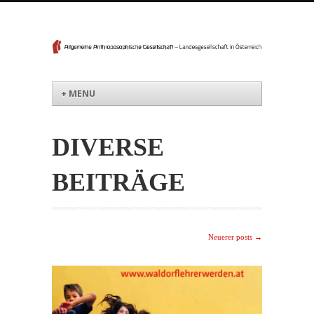
Menü
Weiter zum Inhalt
+ MENU
DIVERSE
BEITRÄGE
Post navigation
Neuerer posts
→